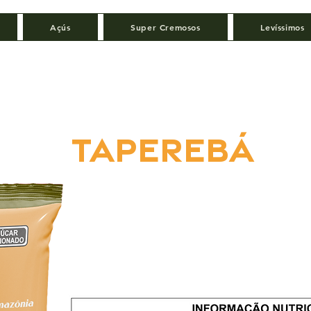
Açús
Super Cremosos
Levíssimos
taperebá