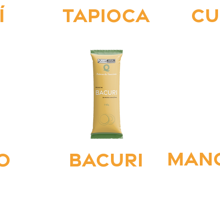
í
tapioca
cu
mang
o
Bacuri