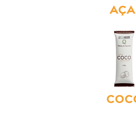
Aça
coc