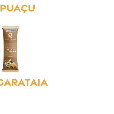
puaçu
arataia